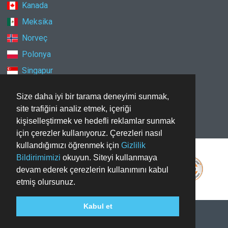
Kanada
Meksika
Norveç
Polonya
Singapur
Türkiye
Size daha iyi bir tarama deneyimi sunmak,
Yeni Zelanda
site trafiğini analiz etmek, içeriği
kişiselleştirmek ve hedefli reklamlar sunmak
için çerezler kullanıyoruz. Çerezleri nasıl
kullandığımızı öğrenmek için
Gizlilik
Bildirimimizi
okuyun. Siteyi kullanmaya
devam ederek çerezlerin kullanımını kabul
etmiş olursunuz.
Kabul et
Telif hakkı © 2026
roomsXXL.tr
Tüm hakları saklıdır