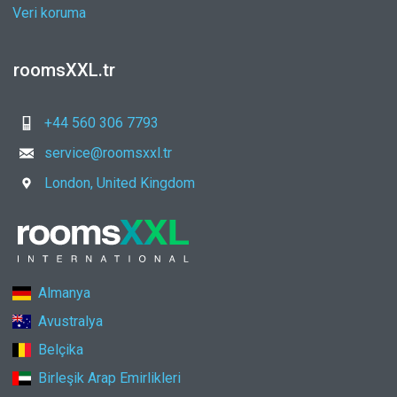
Veri koruma
roomsXXL.tr
+44 560 306 7793
service@roomsxxl.tr
London, United Kingdom
Almanya
Avustralya
Belçika
Birleşik Arap Emirlikleri