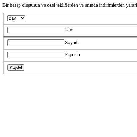
Bir hesap oluşturun ve özel tekliflerden ve anında indirimlerden yarar
İsim
Soyadı
E-posta
Kaydol